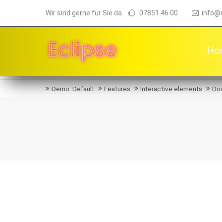
Wir sind gerne für Sie da.
07851 46 00
info@
Ho
Demo: Default
Features
Interactive elements
Do