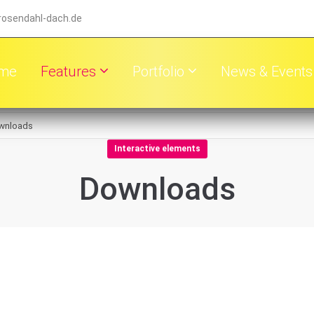
rosendahl-dach.de
me
Features
Portfolio
News & Events
wnloads
Interactive elements
Downloads