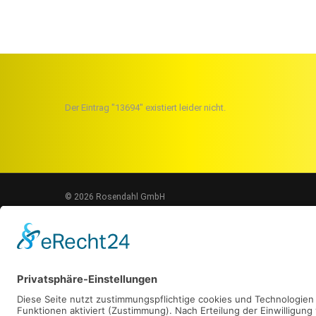
Der Eintrag "13694" existiert leider nicht.
© 2026 Rosendahl GmbH