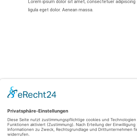
Lorem ipsum dolor sit amet, consectetuer adipiscin
ligula eget dolor. Aenean massa.
Der Eintrag "13694" existiert leider nicht.