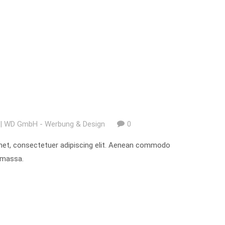
| WD GmbH - Werbung & Design
0
met, consectetuer adipiscing elit. Aenean commodo
n massa.