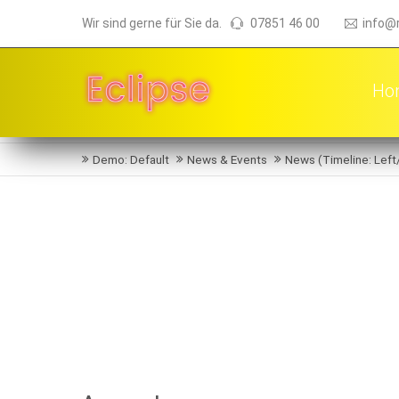
Wir sind gerne für Sie da.
07851 46 00
info@
Ho
Demo: Default
News & Events
News (Timeline: Left