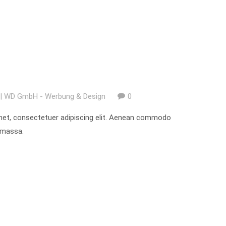
| WD GmbH - Werbung & Design
0
met, consectetuer adipiscing elit. Aenean commodo
n massa.