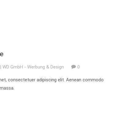
e
| WD GmbH - Werbung & Design
0
met, consectetuer adipiscing elit. Aenean commodo
n massa.