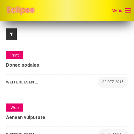
Menu
0
Print
Donec sodales
WEITERLESEN …
03 DEZ 2015
0
Web
Aenean vulputate