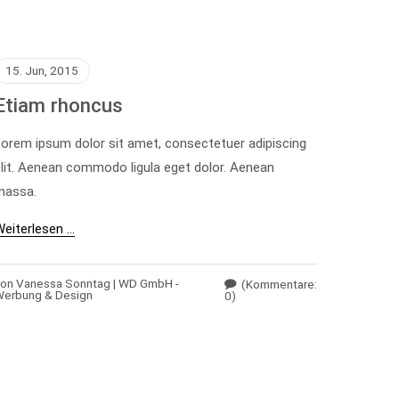
15. Jun, 2015
Etiam rhoncus
orem ipsum dolor sit amet, consectetuer adipiscing
lit. Aenean commodo ligula eget dolor. Aenean
massa.
eiterlesen …
on Vanessa Sonntag | WD GmbH -
(Kommentare:
erbung & Design
0)