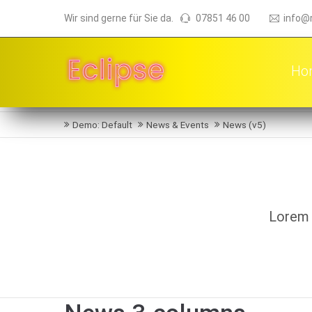
Wir sind gerne für Sie da.
07851 46 00
info@
Ho
Demo: Default
News & Events
News (v5)
Lorem 